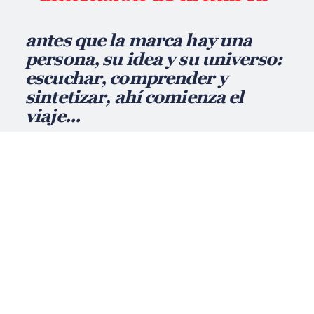
antes que la marca hay una
persona, su idea y su universo:
escuchar, comprender y
sintetizar, ahí comienza el
viaje...
Le vamos a contar a tu audiencia
por qué tu
producto o tu servicio es único
, cómo lo haces,
dónde, cuándo, incluso porqué lo haces.
Construiremos tu marca a partir de tu historia
porque no existe algo más puro, original y único. A
partir de entonces, y no antes, estarás empezando
a ser diferente, quizás mañana leyenda.
Lo haremos de una manera ordenada y creativa,